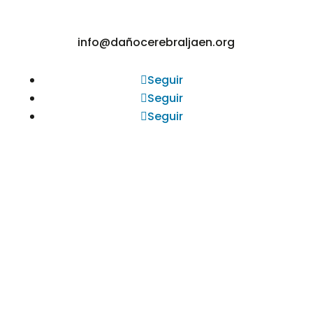
info@dañocerebraljaen.org
Seguir
Seguir
Seguir
TELÉFONO
953 257 332 / 692 983 409
DIRECCIÓN
C/ Esteban Ramírez Martínez, nº2, 4ª
Planta, 23009 Jaén.
INFORMACIÓN