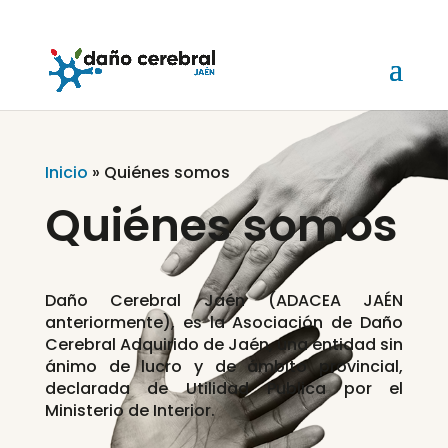
Inicio
»
Quiénes somos
Quiénes somos
Daño Cerebral Jaén (ADACEA JAÉN
anteriormente), es la Asociación de Daño
Cerebral Adquirido de Jaén, una entidad sin
ánimo de lucro y de ámbito provincial,
declarada de Utilidad Publica por el
Ministerio de Interior.